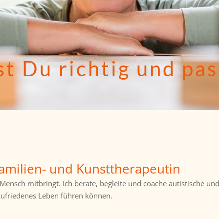
st Du richtig und pa
Familien- und Kunsttherapeutin
ls Mensch mitbringt. Ich berate, begleite und coache autistische 
 zufriedenes Leben führen können.