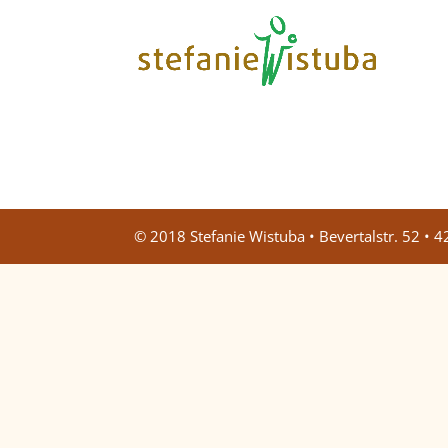
© 2018 Stefanie Wistuba • Bevertalstr. 52 •