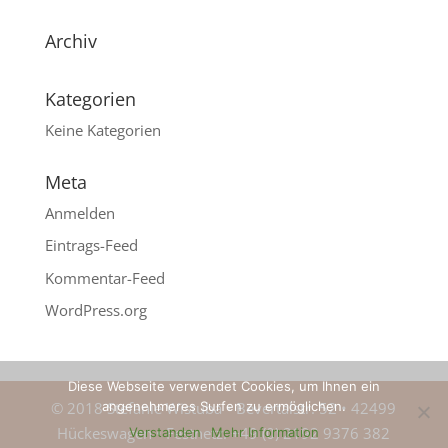
Archiv
Kategorien
Keine Kategorien
Meta
Anmelden
Eintrags-Feed
Kommentar-Feed
WordPress.org
Diese Webseite verwendet Cookies, um Ihnen ein
angenehmeres Surfen zu ermöglichen.
© 2018 Stefanie Wistuba • Bevertalstr. 52 • 42499
Hückeswagen • Festnetz: +49 (0) 2192 9376 382
Verstanden
Mehr Information